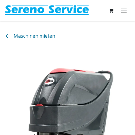
Zum Inhalt springen
Maschinen mieten