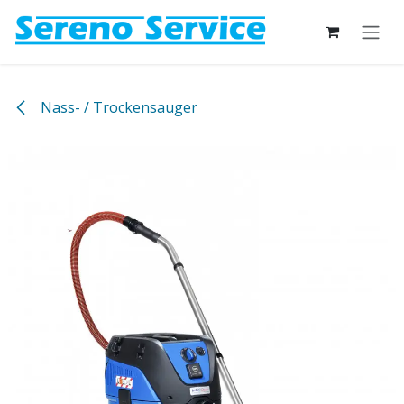
Zum Inhalt springen
Nass- / Trockensauger