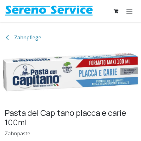
Zum Inhalt springen
Zahnpflege
Pasta del Capitano placca e carie
100ml
Zahnpaste