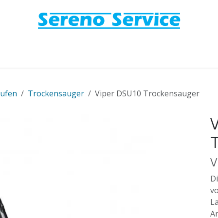
aufen
Trockensauger
Viper DSU10 Trockensauger
V
V
Di
v
La
A