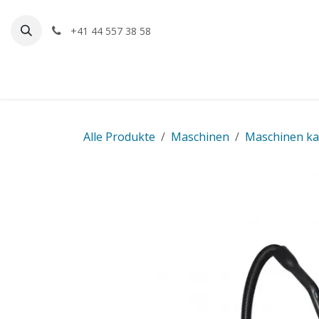
Zum Inhalt springen
+41 44 557 38 58
Home
Shop
Termin
Alle Produkte
Maschinen
Maschinen k