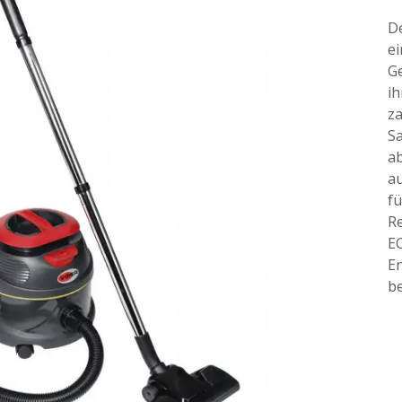
De
ei
Ge
ih
za
Sa
a
au
fü
Re
EC
En
be